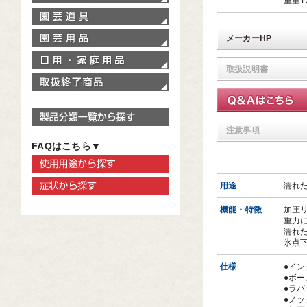
重量1
園芸道具
園芸用品
メーカーHP
家庭用品
取扱説明書
取扱終了商品
製品分類一覧から探す
注意事項
FAQはこちら▼
使用用途から探す
症状から探す
用途
濡れ
機能・特徴
加圧
重力
濡れ
氷点
仕様
●イ
●ボー
●ラ
●ノ