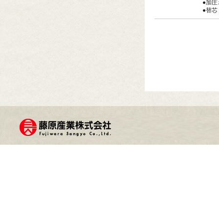
●加
●替芯