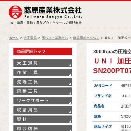
藤原産業株式会社
大工道具・電動工具などDIY
ホーム
>
大工道具
>
墨つけ・基準出し
>
建築用ボールペン
>
ＵＮＩ 加圧式ボー
製品情報トップ
3000hpaの
ＵＮＩ 加
大工道具
SN200PT07
作業工具
先端工具
JANコード
4977
電動工具
ブランド名
ＵＮ
ワークサポート
商品名
加圧
収納用品
規格
SN20
資材
商品サイズ
幅12
園芸機器