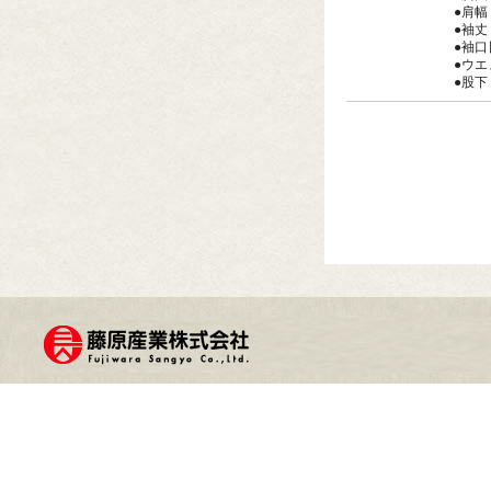
●肩幅
●袖丈
●袖口
●ウエ
●股下