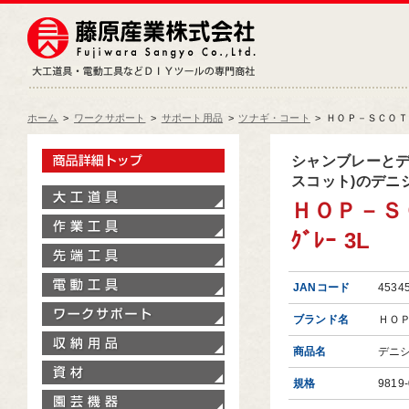
藤原産業株式会社
大工道具・電動工具などDIY
ホーム
>
ワークサポート
>
サポート用品
>
ツナギ・コート
>
ＨＯＰ－ＳＣＯＴ 
製品情報トップ
シャンブレーとデ
スコット)のデニ
大工道具
ＨＯＰ－ＳＣ
作業工具
ｸﾞﾚｰ 3L
先端工具
電動工具
JANコード
4534
ワークサポート
ブランド名
ＨＯ
収納用品
商品名
デニ
資材
規格
9819-
園芸機器