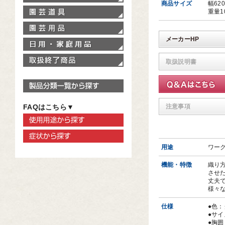
商品サイズ
幅62
園芸道具
重量1
園芸用品
メーカーHP
家庭用品
取扱終了商品
取扱説明書
製品分類一覧から探す
注意事項
FAQはこちら▼
使用用途から探す
症状から探す
用途
ワーク
機能・特徴
織り方
させ
丈夫
様々
仕様
●色
●サイ
●胸囲