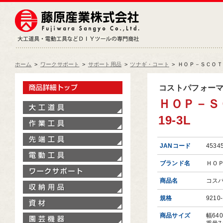
藤原産業株式会社
大工道具・電動工具などDIY
ホーム
>
ワークサポート
>
サポート用品
>
ツナギ・コート
>
ＨＯＰ－ＳＣＯＴ 
製品情報トップ
コストパフォー
ＨＯＰ－Ｓ
大工道具
19-3L
作業工具
先端工具
JANコード
4534
電動工具
ブランド名
ＨＯ
ワークサポート
商品名
コス
収納用品
規格
9210-
資材
商品サイズ
幅64
園芸機器