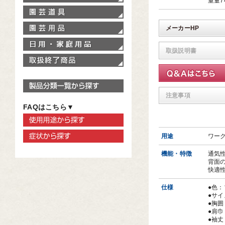
重量7
園芸道具
園芸用品
メーカーHP
家庭用品
取扱説明書
取扱終了商品
製品分類一覧から探す
注意事項
FAQはこちら▼
使用用途から探す
症状から探す
用途
ワーク
機能・特徴
通気
背面
快適
仕様
●色
●サイ
●胸囲
●肩巾
●袖丈