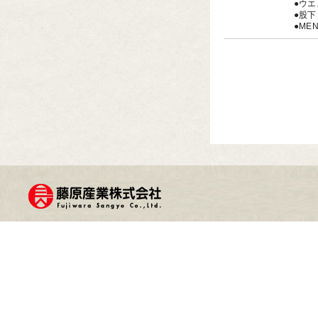
●ウエ
●股下
●ME