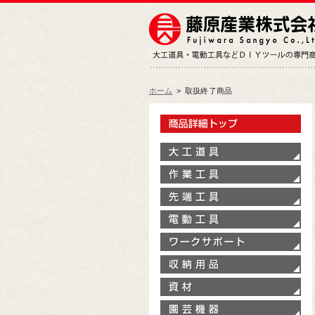
ホーム
>
取扱終了商品
製
大
作
先
電
ワ
収
資
園